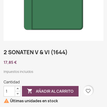
2 SONATEN V & VI (1644)
17,85 €
Impuestos incluidos
Cantidad

favorite_border
AÑADIR AL CARRITO

Últimas unidades en stock