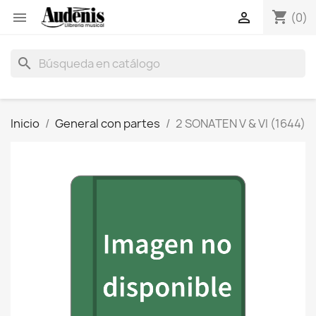
shopping_cart


(0)
search
Inicio
General con partes
2 SONATEN V & VI (1644)