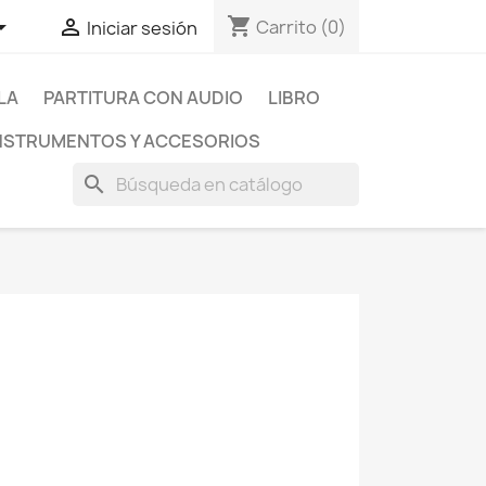
shopping_cart


Carrito
(0)
Iniciar sesión
LA
PARTITURA CON AUDIO
LIBRO
NSTRUMENTOS Y ACCESORIOS
search