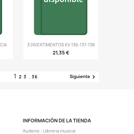
Vista rápida

RCIA
3 DIVERTIMENTOS KV 136-137-138
21,35 €
1

Siguiente
2
3
…
36
INFORMACIÓN DE LA TIENDA
Audenis - Llibreria musical