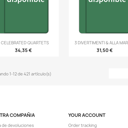
Vista rápida
Vista rápida


3 CELEBRATED QUARTETS
3 DIVERTIMENTI & ALLA MA
34,35 €
31,50 €
ndo 1-12 de 421 artículo(s)
TRA COMPAÑIA
YOUR ACCOUNT
ca de devoluciones
Order tracking