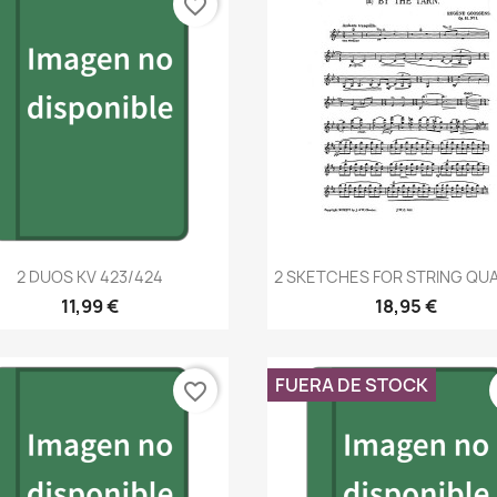
favorite_border
Vista rápida
Vista rápida


2 DUOS KV 423/424
2 SKETCHES FOR STRING QU
11,99 €
18,95 €
FUERA DE STOCK
favorite_border