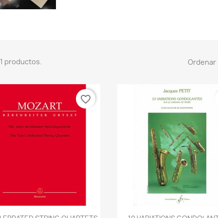
1 productos.
Ordenar 
favorite_border
Vista rápida
Vista rápida

