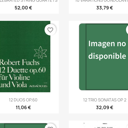
ELEBRATED STRING QUARTETS
10 VARIATIONS GONDOLAN
52,00 €
33,79 €
favorite_border
Vista rápida
Vista rápida


12 DUOS OP.60
12 TRIO SONATAS OP 2
11,06 €
32,09 €