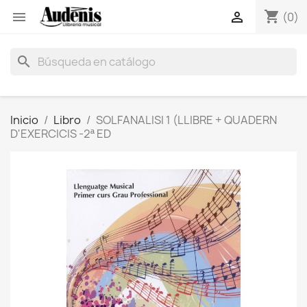
shopping_cart


(0)
search
Inicio
Libro
SOLFANALISI 1 (LLIBRE + QUADERN
D'EXERCICIS -2ª ED