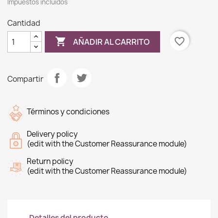
Impuestos incluidos
Cantidad

favorite_border
AÑADIR AL CARRITO
Compartir
Términos y condiciones
Delivery policy
(edit with the Customer Reassurance module)
Return policy
(edit with the Customer Reassurance module)
Detalles del producto