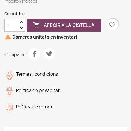
Impostos inclosos
Quantitat

favorite_border
AFEGIR A LA CISTELLA

Darreres unitats en inventari
Compartir
Termes i condicions
Política de privacitat
Política de retorn