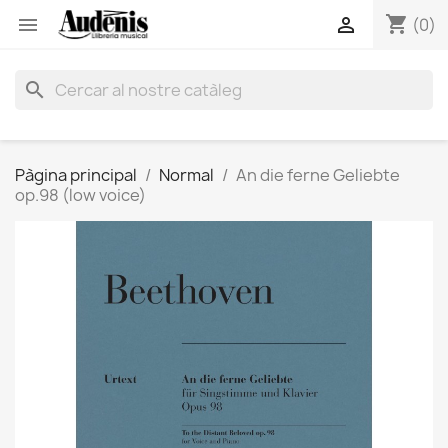
shopping_cart


(0)
search
Pàgina principal
Normal
An die ferne Geliebte
op.98 (low voice)