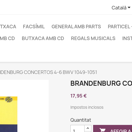
Català
TXACA
FACSÍMIL
GENERAL AMB PARTS
PARTICEL
AMB CD
BUTXACA AMB CD
REGALS MUSICALS
INS
DENBURG CONCERTOS 4-6 BWV 1049-1051
BRANDENBURG CON
17,95 €
Impostos inclosos
Quantitat

AFEGIR A