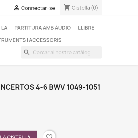
shopping_cart


Cistella
(0)
Connectar-se
·LA
PARTITURA AMB ÀUDIO
LLIBRE
TRUMENTS I ACCESSORIS
search
CERTOS 4-6 BWV 1049-1051
favorite_border
 LA CISTELLA